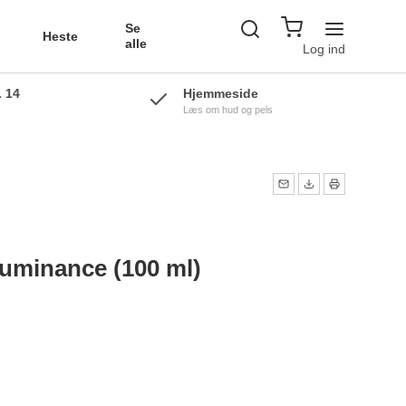
Se
Heste
alle
Log ind
. 14
Hjemmeside
Læs om hud og pels
ker
flåter
ker 2
uminance (100 ml)