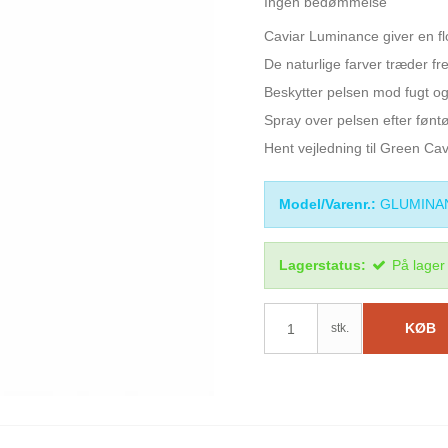
Ingen bedømmelse
Caviar Luminance giver en flot
De naturlige farver træder fr
Beskytter pelsen mod fugt og 
Spray over pelsen efter føntø
Hent vejledning til Green Ca
Model/Varenr.:
GLUMINA
Lagerstatus:
På lager
KØB
stk.