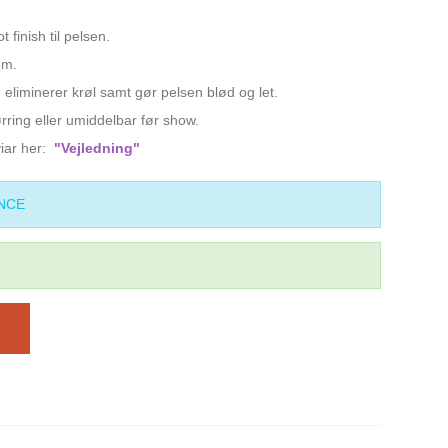
 finish til pelsen.
em.
eliminerer krøl samt gør pelsen blød og let.
rring eller umiddelbar før show.
viar her:
"Vejledning"
NCE