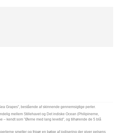
”Sea Grapes”, bestående af skinnende gennemsigtige perler.
ndelig mellem Stillehavet og Det indiske Ocean (Philipinerne,
 – kendt som ”Øerne med lang levetid”, og tilhørende de 5 blå
r perlerne smelter og frigør en bølge af iodisering der giver pelsens