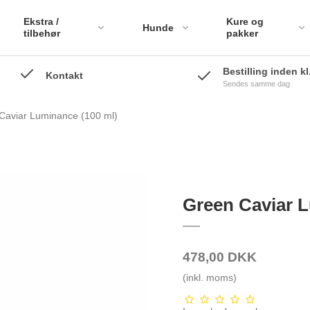
Ekstra /
Kure og
Hunde
tilbehør
pakker
Bestilling inden kl
Kontakt
Sendes samme dag
Hvalpepak
Caviar Luminance (100 ml)
Lopper og 
Hvalpepak
Green Caviar L
478,00 DKK
(inkl. moms)