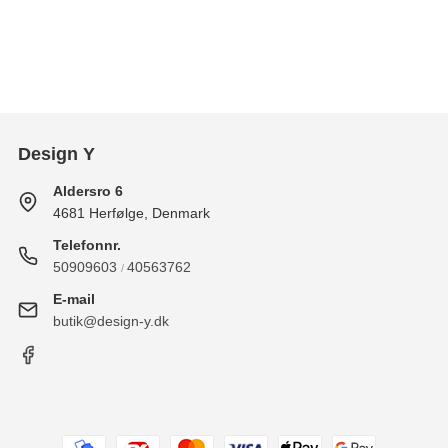
Design Y
Aldersro 6
4681 Herfølge, Denmark
Telefonnr.
50909603
40563762
/
E-mail
butik@design-y.dk