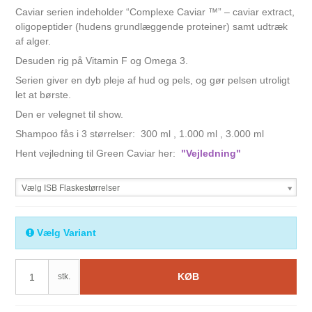
Caviar serien indeholder “Complexe Caviar ™” – caviar extract,
oligopeptider (hudens grundlæggende proteiner) samt udtræk
af alger.
Desuden rig på Vitamin F og Omega 3.
Serien giver en dyb pleje af hud og pels, og gør pelsen utroligt
let at børste.
Den er velegnet til show.
Shampoo fås i 3 størrelser: 300 ml , 1.000 ml , 3.000 ml
Hent vejledning til Green Caviar her:
"Vejledning"
Vælg ISB Flaskestørrelser
Vælg Variant
KØB
stk.