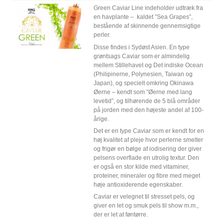
Green Caviar Line indeholder udtræk fra
en havplante – kaldet ”Sea Grapes”,
bestående af skinnende gennemsigtige
perler.
Disse findes i Sydøst Asien. En type
grøntsags Caviar som er almindelig
mellem Stillehavet og Det indiske Ocean
(Philipinerne, Polynesien, Taiwan og
Japan), og specielt omkring Okinawa
Øerne – kendt som ”Øerne med lang
levetid”, og tilhørende de 5 blå områder
på jorden med den højeste andel af 100-
årige.
Det er en type Caviar som er kendt for en
høj kvalitet af pleje hvor perlerne smelter
og frigør en bølge af iodisering der giver
pelsens overflade en utrolig textur. Den
er også en stor kilde med vitaminer,
proteiner, mineraler og fibre med meget
høje antioxiderende egenskaber.
Caviar er velegnet til stresset pels, og
giver en let og smuk pels til show m.m.,
der er let at føntørre.