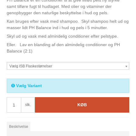
PH Balance er en conditioner til at give livløs pels ny styrke
samt tilføre fugt til hudlaget. Med olier og vitaminer der
genopbygger den naturlige beskyttelse i hud og pels.
Kan bruges efter vask med shampoo. Skyl shampoo helt ud og
masser lidt PH Balance ind i hud og pels i 5 minutter.
Skyl ud og vask med almindelig conditioner efter pelstype.
Eller. Lav en blanding af den almindelig conditioner og PH
Balance (2:1)
Vælg ISB Flaskestørrelser
Vælg Variant
KØB
stk.
Beskrivelse