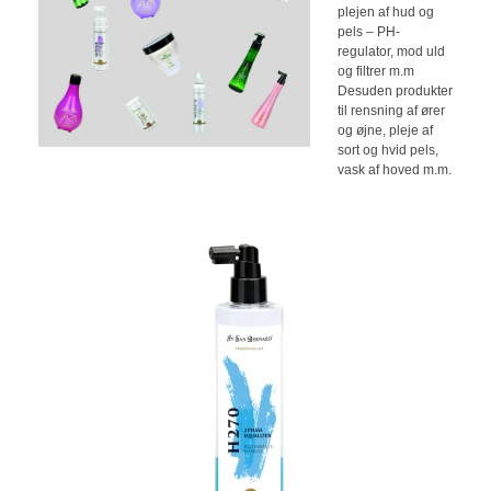
plejen af hud og
pels – PH-
regulator, mod uld
og filtrer m.m
Desuden produkter
til rensning af ører
og øjne, pleje af
sort og hvid pels,
vask af hoved m.m.