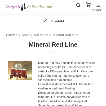
Log ind
Kontakt
Forside
/
Shop
/
ISB serier
/
Mineral Red Line
Mineral Red Line
Mineral Red blev den første serie der vasker
uden brug af sulfo (SLS-fri). Siden er flere
serier fra ISB også blevet sulfofri. Vask uden
sulfo både skåner naturen samt er mere
skånsom mod hud og pels.
En mild vask der er fantastisk til følsom hud
med en forvask med Peeling.
Desuden indeholder serien vitaminer og
mineraler til at booste hårvæksten ved at
hjælpe hårsækkene til at virke optimalt.
Serien har produkter til at afhjælpe