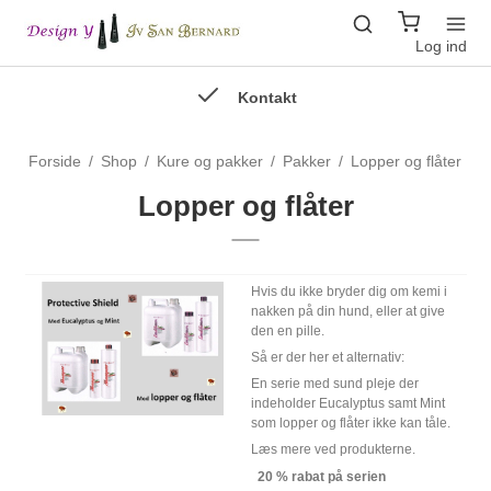
Log ind
Kontakt
Forside
/
Shop
/
Kure og pakker
/
Pakker
/
Lopper og flåter
Lopper og flåter
Hvis du ikke bryder dig om kemi i
nakken på din hund, eller at give
den en pille.
Så er der her et alternativ:
En serie med sund pleje der
indeholder Eucalyptus samt Mint
som lopper og flåter ikke kan tåle.
Læs mere ved produkterne.
20 % rabat på serien