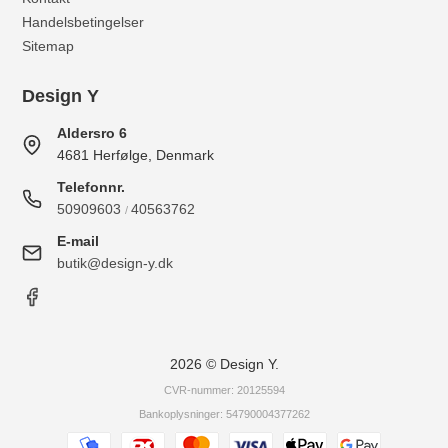
Handelsbetingelser
Sitemap
Design Y
Aldersro 6
4681 Herfølge, Denmark
Telefonnr.
50909603
40563762
/
E-mail
butik@design-y.dk
2026 © Design Y.
CVR-nummer: 20125594
Bankoplysninger: 54790004377262